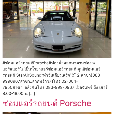
#ซ่อมแอร์รถยนต์Porsche#ฟองน้ำออกมาตามช่องลม
แอร์#แอร์ไม่เย็นน้ำยาแอร์ซ่อมแอร์รถยนต์ ศูนย์ซ่อมแอร์
รถยนต์ StarAirSound“ทำวันเดียวเสร็จ”(มี 2 สาขา)083-
9990967สาขา..ลาดพร้าว71โทร.02-004-
7950สาขา..ตลิ่งชันโทร.083-999-0967 เปิดจันทร์ ถึง เสาร์
8.00-18.00 น […]
ซ่อมแอร์รถยนต์ Porsche