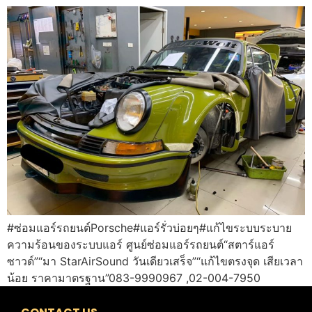
#ซ่อมแอร์รถยนต์Porsche#แอร์รั่วบ่อยๆ#แก้ไขระบบระบาย
ความร้อนของระบบแอร์ ศูนย์ซ่อมแอร์รถยนต์“สตาร์แอร์
ซาวด์”“มา StarAirSound วันเดียวเสร็จ”“แก้ไขตรงจุด เสียเวลา
น้อย ราคามาตรฐาน”083-9990967 ,02-004-7950