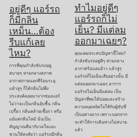
ทำไมอยู่ดีๆ
อยู่ดีๆ แอร์รถ
แอร์รถก็ไม่
ก็มีกลิ่น
เย็น? มีแต่ลม
เหม็น…ต้อง
ออกมาเฉยๆ?
รีบแก้เลย
ไหม?
คุณเคยประสบปัญหานี้ไหม?
กำลังขับรถอยู่ดีๆ ท่ามกลาง
การที่คุณกำลังขับรถอยู่
อากาศร้อนอบอ้าว แล้วจู่ๆ
สบายๆ ท่ามกลางสภาพ
แอร์รถก็ไม่เย็นเสียอย่างนั้น มี
อากาศภายนอกที่ร้อนระอุ
แต่ลมออกมาเฉยๆ อาการ
แล้วจู่ๆ ก็ได้กลิ่นไม่พึง
แอร์รถไม่เย็นมีแต่ลม เป็น
ประสงค์ลอยมาจากช่องแอร์
ปัญหาที่พบได้บ่อยและสร้าง
ไม่ว่าจะเป็นกลิ่นอับชื้น กลิ่น
ความหงุดหงิดใจให้กับผู้ขับขี่
เปรี้ยว กลิ่นคล้ายเชื้อรา หรือ
เป็นอย่างมาก เพราะนอกจาก
แม้แต่กลิ่นไหม้ นั่นเป็น
จะทำให้การเดินทางไม่สบาย
สัญญาณที่น่ากังวลใจและ
แล้ว
ชวนให้สงสัยว่า แอร์รถมีกลิ่น