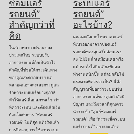
ซ่อมแอร์
ระบบแอร์
รถยนต์”
รถยนต์”
สำคัญกว่าที่
อะไรบ้าง?
คิด
คุณเคยสังเกตไหมว่าลมแอร์
ที่เป่าออกมาจากช่องแอร์
ในสภาพอากาศร้อนของ
รถยนต์ของคุณเริ่มอ่อนแรง
ประเทศไทย ระบบปรับ
ลง ไม่เย็นฉ่ำเหมือนเคย หรือ
อากาศรถยนต์ถือเป็นหัวใจ
แม้กระทั่งได้ยินเสียงพัดลม
สำคัญที่ช่วยให้การเดินทาง
ทำงานหนักขึ้น แต่ลมกลับไม่
ของคุณสะดวกสบาย แต่
แรงตามที่ควรจะเป็น? นี่คือ
หลายคนอาจละเลยการดูแล
สัญญาณที่บอกว่าระบบปรับ
รักษาระบบแอร์อย่างถูกวิธี
อากาศรถยนต์ของคุณกำลังมี
ทำให้แอร์เสื่อมสภาพเร็วกว่า
ปัญหา และถึงเวลาที่คุณควร
ที่ควรจะเป็น และต้องเสียเงิน
นำรถเข้า “ศูนย์ซ่อมแอร์
ก้อนโตกับการ “ซ่อมแอร์
รถยนต์” เพื่อ “ตรวจเช็คระบบ
รถยนต์” ในที่สุด แท้จริงแล้ว
แอร์รถยนต์” อย่างละเอียด
การยืดอายุการใช้งานระบบ