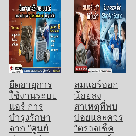
ยืดอายุการ
ลมแอร์ออก
ใช้งานระบบ
น้อยลง
แอร์ การ
สาเหตุที่พบ
บำรุงรักษา
บ่อยและควร
จาก “ศูนย์
“ตรวจเช็ค