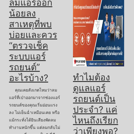
ลมแอร์ออก
น้อยลง
สาเหตุที่พบ
บ่อยและควร
“ตรวจเช็ค
ระบบแอร์
รถยนต์”
ทำไมต้อง
อะไรบ้าง?
ดูแลแอร์
คุณเคยสังเกตไหมว่าลม
รถยนต์เป็น
แอร์ที่เป่าออกมาจากช่องแอร์
รถยนต์ของคุณเริ่มอ่อนแรง
ประจำ? แค่
ลง ไม่เย็นฉ่ำเหมือนเคย หรือ
ไหนถึงเรียก
แม้กระทั่งได้ยินเสียงพัดลม
ทำงานหนักขึ้น แต่ลมกลับไม่
ว่าเพียงพอ?