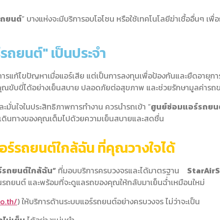
รถยนต์
” บางแห่งจะมีบริการอบโอโซน หรือใช้เทคโนโลยีฆ่าเชื้ออื่นๆ เพื่อ
์รถยนต์" เป็นประจำ
ค่การแก้ไขปัญหาเมื่อแอร์เสีย แต่เป็นการลงทุนเพื่อป้องกันและยืดอายุ
คุณขับขี่ได้อย่างเย็นสบาย ปลอดภัยต่อสุขภาพ และช่วยรักษามูลค่ารถ
ละมั่นใจในประสิทธิภาพการทำงาน ควรนำรถเข้า “
ศูนย์ซ่อมแอร์รถยน
กการเดินทางของคุณเต็มไปด้วยความเย็นสบายและสดชื่น
อร์รถยนต์ใกล้ฉัน ที่คุณวางใจได้
ร์รถยนต์ใกล้ฉัน”
ที่มอบบริการครบวงจรและได้มาตรฐาน
StarAir
นรถยนต์ และพร้อมที่จะดูแลรถของคุณให้กลับมาเย็นฉ่ำเหมือนใหม่
o.th/
) ให้บริการด้านระบบแอร์รถยนต์อย่างครบวงจร ไม่ว่าจะเป็น