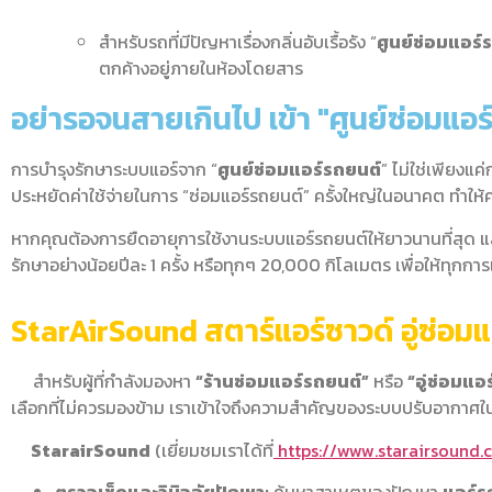
สำหรับรถที่มีปัญหาเรื่องกลิ่นอับเรื้อรัง “
ศูนย์ซ่อมแอร์
ตกค้างอยู่ภายในห้องโดยสาร
อย่ารอจนสายเกินไป เข้า "ศูนย์ซ่อมแอร
การบำรุงรักษาระบบแอร์จาก “
ศูนย์ซ่อมแอร์รถยนต์
” ไม่ใช่เพียงแ
ประหยัดค่าใช้จ่ายในการ “ซ่อมแอร์รถยนต์” ครั้งใหญ่ในอนาคต ทำให้
หากคุณต้องการยืดอายุการใช้งานระบบแอร์รถยนต์ให้ยาวนานที่สุด แ
รักษาอย่างน้อยปีละ 1 ครั้ง หรือทุกๆ 20,000 กิโลเมตร เพื่อให้ทุ
StarAirSound สตาร์แอร์ซาวด์ อู่ซ่อมแ
สำหรับผู้ที่กำลังมองหา
“ร้านซ่อมแอร์รถยนต์”
หรือ
“อู่ซ่อมแอ
เลือกที่ไม่ควรมองข้าม เราเข้าใจถึงความสำคัญของระบบปรับอากาศใ
StarairSound
(เยี่ยมชมเราได้ที่
https://www.starairsound.c