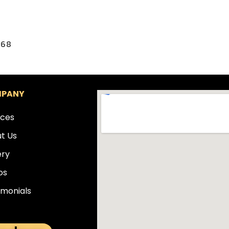
168
PANY
ices
t Us
ery
os
imonials