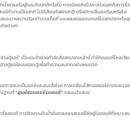
ว่าน้ำยาแอร์อยู่ในระดับปกติหรือไม่ หากน้อยเกินไปอาจบ่งบอกถึงการรั่ว
ำงานเป็นปกติ ไม่มีเสียงดังผิดปกติ หรือมีการสั่นสะเทือนหรือไม่
ดลมระบายความร้อนทำงานเต็มที่ และแผงคอนเดนเซอร์ไม่สกปรกหรืออุ
บท่อต่างๆ
“ล้างตู้แอร์” เป็นประจำช่วยกำจัดสิ่งสกปรกเหล่านี้ ทำให้ลมแอร์ไหลเวีย
ล้างตู้แอร์แบบถอดตู้เพื่อทำความสะอาดอย่างหมดจด
อากาศและเป็นแหล่งสะสมเชื้อโรค การเปลี่ยนไส้กรองแอร์ตามระยะเว
ื้นฐานที่
“ศูนย์ซ่อมแอร์รถยนต์”
จะแนะนำเสมอ
เครื่องยนต์ การรักษาระดับน้ำมันคอมเพรสเซอร์ให้อยู่ในเกณฑ์ที่เหมา