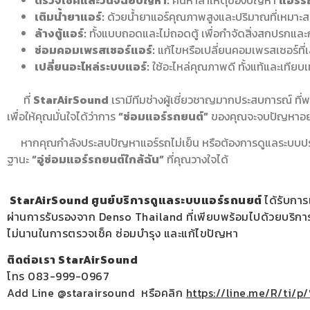
ตรวจเช็คและวินิจฉัยปัญหา:
ค้นหาสาเหตุของปัญหา
แอร์รถ
เติมน้ำยาแอร์:
ด้วยน้ำยาแอร์คุณภาพสูงและปริมาณที่เหมาะ
ล้างตู้แอร์:
ทั้งแบบถอดและไม่ถอดตู้ เพื่อกำจัดสิ่งสกปรกและก
ซ่อมคอมเพรสเซอร์แอร์:
แก้ไขหรือเปลี่ยนคอมเพรสเซอร์ที่
เปลี่ยนอะไหล่ระบบแอร์:
ใช้อะไหล่คุณภาพดี ทั้งแท้และเทียบเท
ที่
StarAirSound
เรามีทีมช่างผู้เชี่ยวชาญมากประสบการณ์ ที่พ
เพื่อให้คุณมั่นใจได้ว่าการ
“ซ่อมแอร์รถยนต์”
ของคุณจะจบปัญหาอย่า
หากคุณกำลังประสบปัญหาแอร์รถไม่เย็น หรือต้องการดูแลระบบปรับอ
ฐานะ
“อู่ซ่อมแอร์รถยนต์ใกล้ฉัน”
ที่คุณวางใจได้
StarAirSound ศูนย์บริการดูแลระบบแอร์รถนยต์
ได้รับการ
ผ่านการรับรองจาก Denso Thailand ที่เพียบพร้อมไปด้วยบริการ
ไม่นานในการตรวจเช็ค ซ่อมบำรุง และแก้ไขปัญหา
ติดต่อเรา StarAirSound
โทร 083-999-0967
Add Line @starairsound หรือคลิก
https://line.me/R/ti/