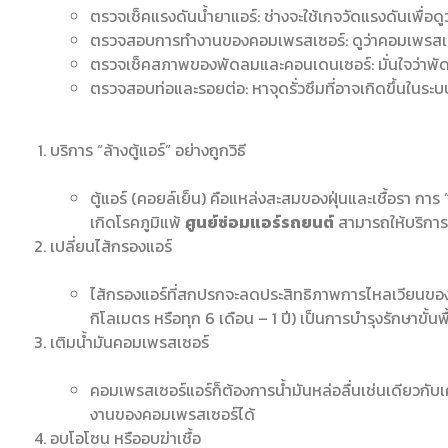
ตรวจเช็คแรงดันน้ำยาแอร์: ช่างจะใช้เกจวัดแรงดันเพื่อดู
ตรวจสอบการทำงานของคอมเพรสเซอร์: ดูว่าคอมเพรสเซอร์ท
ตรวจเช็คสภาพของพัดลมและคอนเดนเซอร์: มั่นใจว่าพั
ตรวจสอบท่อและรอยต่อ: หาจุดรั่วซึมที่อาจเกิดขึ้นในระบ
บริการ “ล้างตู้แอร์” อย่างถูกวิธี
ตู้แอร์ (คอยล์เย็น) คือแหล่งสะสมของฝุ่นและเชื้อรา การ 
เกิดโรคภูมิแพ้
ศูนย์ซ่อมแอร์รถยนต์
สามารถให้บริการ
เปลี่ยนไส้กรองแอร์
ไส้กรองแอร์ที่สกปรกจะลดประสิทธิภาพการไหลเวียนของ
กิโลเมตร หรือทุก 6 เดือน – 1 ปี) เป็นการบำรุงรักษาขั้นพ
เติมน้ำมันคอมเพรสเซอร์
คอมเพรสเซอร์แอร์ก็ต้องการน้ำมันหล่อลื่นเช่นเดียวกับ
งานของคอมเพรสเซอร์ได้
อบโอโซน หรืออบฆ่าเชื้อ