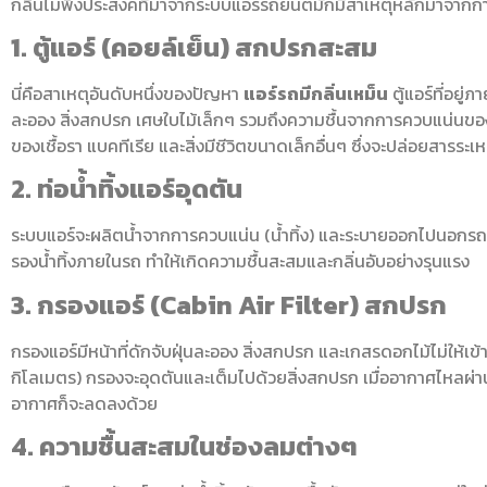
กลิ่นไม่พึงประสงค์ที่มาจากระบบแอร์รถยนต์มักมีสาเหตุหลักมาจากการ
1. ตู้แอร์ (คอยล์เย็น) สกปรกสะสม
นี่คือสาเหตุอันดับหนึ่งของปัญหา
แอร์รถมีกลิ่นเหม็น
ตู้แอร์ที่อยู
ละออง สิ่งสกปรก เศษใบไม้เล็กๆ รวมถึงความชื้นจากการควบแน่นของน้ำ 
ของเชื้อรา แบคทีเรีย และสิ่งมีชีวิตขนาดเล็กอื่นๆ ซึ่งจะปล่อยสารระเห
2. ท่อน้ำทิ้งแอร์อุดตัน
ระบบแอร์จะผลิตน้ำจากการควบแน่น (น้ำทิ้ง) และระบายออกไปนอกรถผ่านท
รองน้ำทิ้งภายในรถ ทำให้เกิดความชื้นสะสมและกลิ่นอับอย่างรุนแรง
3. กรองแอร์ (Cabin Air Filter) สกปรก
กรองแอร์มีหน้าที่ดักจับฝุ่นละออง สิ่งสกปรก และเกสรดอกไม้ไม่ให้
กิโลเมตร) กรองจะอุดตันและเต็มไปด้วยสิ่งสกปรก เมื่ออากาศไหลผ่
อากาศก็จะลดลงด้วย
4. ความชื้นสะสมในช่องลมต่างๆ