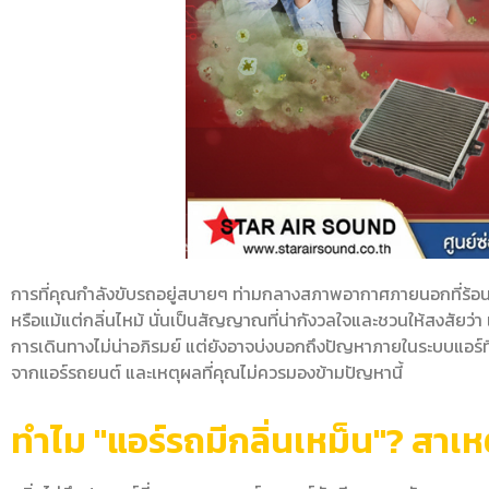
การที่คุณกำลังขับรถอยู่สบายๆ ท่ามกลางสภาพอากาศภายนอกที่ร้อนระอุ แล
หรือแม้แต่กลิ่นไหม้ นั่นเป็นสัญญาณที่น่ากังวลใจและชวนให้สงสัยว่า
การเดินทางไม่น่าอภิรมย์ แต่ยังอาจบ่งบอกถึงปัญหาภายในระบบแอร์ท
จากแอร์รถยนต์ และเหตุผลที่คุณไม่ควรมองข้ามปัญหานี้
ทำไม "แอร์รถมีกลิ่นเหม็น"? สาเหต