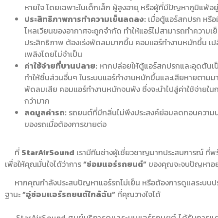
หายใจ โดยเฉพาะในเด็กเล็ก ผู้สูงอายุ หรือผู้ที่มีปัญหาภูมิแพ้อยู
ประสิทธิภาพการทำความเย็นลดลง:
เมื่อตู้แอร์สกปรก หรื
ไหลเวียนของอากาศจะถูกจำกัด ทำให้แอร์ไม่สามารถทำความเย็
ประสิทธิภาพ ต้องเร่งพัดลมมากขึ้น คอมแอร์ทำงานหนักขึ้น เปลื
เพลิงโดยไม่จำเป็น
ค่าใช้จ่ายที่บานปลาย:
หากปล่อยให้ตู้แอร์สกปรกและอุดตันเ
ทำให้ชิ้นส่วนอื่นๆ ในระบบแอร์ทำงานหนักขึ้นและเสียหายตามมา
พัดลมเสีย คอมแอร์ทำงานหนักจนพัง ซึ่งจะนำไปสู่ค่าใช้จ่ายในกา
กว่ามาก
ลดมูลค่ารถ:
รถยนต์ที่มีกลิ่นไม่พึงประสงค์ย่อมลดทอนความน่
ของรถเมื่อต้องการขายต่อ
ที่
StarAirSound
เรามีทีมช่างผู้เชี่ยวชาญมากประสบการณ์ ที่พร
เพื่อให้คุณมั่นใจได้ว่าการ
“ซ่อมแอร์รถยนต์”
ของคุณจะจบปัญหาอย่า
หากคุณกำลังประสบปัญหาแอร์รถไม่เย็น หรือต้องการดูแลระบบปรับอ
ฐานะ
“อู่ซ่อมแอร์รถยนต์ใกล้ฉัน”
ที่คุณวางใจได้
StarAirSound ศูนย์บริการดูแลระบบแอร์รถนยต์ ได้รับการแต่งตั