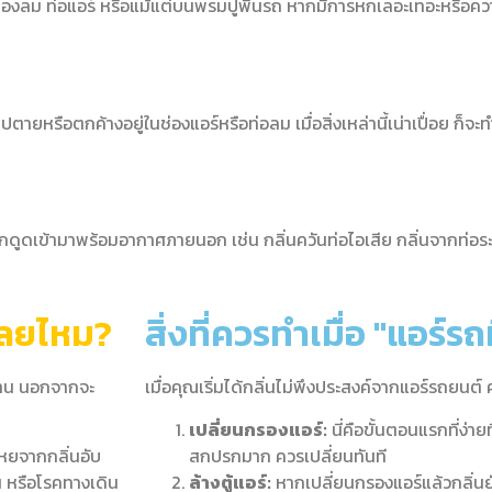
ในช่องลม ท่อแอร์ หรือแม้แต่บนพรมปูพื้นรถ หากมีการหกเลอะเทอะหรือค
ายหรือตกค้างอยู่ในช่องแอร์หรือท่อลม เมื่อสิ่งเหล่านี้เน่าเปื่อย ก็จะท
ูกดูดเข้ามาพร้อมอากาศภายนอก เช่น กลิ่นควันท่อไอเสีย กลิ่นจากท่อร
เลยไหม?​
สิ่งที่ควรทำเมื่อ "แอร์รถ
าน นอกจากจะ
เมื่อคุณเริ่มได้กลิ่นไม่พึงประสงค์จากแอร์รถยนต์ 
เปลี่ยนกรองแอร์:
นี่คือขั้นตอนแรกที่ง่า
หยจากกลิ่นอับ
สกปรกมาก ควรเปลี่ยนทันที
น หรือโรคทางเดิน
ล้างตู้แอร์:
หากเปลี่ยนกรองแอร์แล้วกลิ่นยั