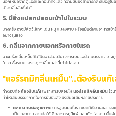
นอกเหนือจากตู้แอร์และท่อน้ำทิ้งแล้ว ความชื้นยังสามารถสะสมอยู่
เกิดกลิ่นอับชื้นได้
5. มีสิ่งแปลกปลอมเข้าไปในระบบ
บางครั้ง อาจมีสัตว์เล็กๆ เช่น หนู แมลงสาบ หรือแม้แต่เศษอาหารเข้าไปต
อย่างรุนแรง
6. กลิ่นจากภายนอกหรือภายในรถ
บางครั้งกลิ่นเหม็นที่ได้ยินอาจไม่ได้มาจากระบบแอร์โดยตรง แต่อาจถ
ในรถ ซึ่ง
ระบบแอร์จะดูดกลิ่นเหล่านี้เข้าไปสะสม
"แอร์รถมีกลิ่นเหม็น"...ต้องรีบแก้
คำตอบคือ
ต้องรีบแก้!
เพราะการปล่อยให้
แอร์รถมีกลิ่นเหม็น
ไว้น
ทำให้เสียบรรยากาศในการขับขี่แล้ว ยังมีผลเสียหลายประการ:
ผลกระทบต่อสุขภาพ:
การสูดดมเชื้อรา แบคทีเรีย และสารระเ
เป็นเวลานาน อาจก่อให้เกิดอาการภูมิแพ้ หอบหืด ไอ จาม ผื่นคั