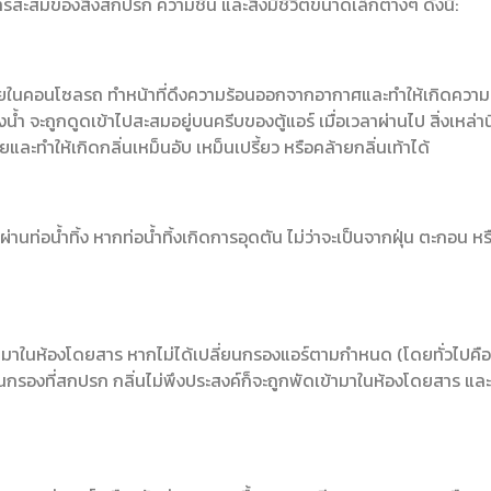
สะสมของสิ่งสกปรก ความชื้น และสิ่งมีชีวิตขนาดเล็กต่างๆ ดังนี้:
่ภายในคอนโซลรถ ทำหน้าที่ดึงความร้อนออกจากอากาศและทำให้เกิดความเย็
จะถูกดูดเข้าไปสะสมอยู่บนครีบของตู้แอร์ เมื่อเวลาผ่านไป สิ่งเหล่านี้
ยและทำให้เกิดกลิ่นเหม็นอับ เหม็นเปรี้ยว หรือคล้ายกลิ่นเท้าได้
่อน้ำทิ้ง หากท่อน้ำทิ้งเกิดการอุดตัน ไม่ว่าจะเป็นจากฝุ่น ตะกอน หรื
เข้ามาในห้องโดยสาร หากไม่ได้เปลี่ยนกรองแอร์ตามกำหนด (โดยทั่วไปค
านกรองที่สกปรก กลิ่นไม่พึงประสงค์ก็จะถูกพัดเข้ามาในห้องโดยสาร แ