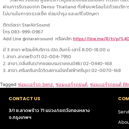
ผ่านการรับรองจาก Denso Thailand ที่เพียบพร้อมไปด้วยบริการ
ไม่นานในการตรวจเช็ค ซ่อมบำรุง และแก้ไขปัญหา
ติดต่อเรา StarAirSound
โทร 083-999-0967
Add Line @starairsound หรือคลิก
https://line.me/R/ti/p/%
มี 3 สาขา พร้อมให้บริการ เปิด.จันทร์-เสาร์ 8.00-18.00 น
1. สาขา..ลาดพร้าว71 02-004-7950
2. สาขา..ตลิ่งชัน(ปากซอยบรมราชชนนี46) 02-0440-168
3. สาขา..ศรีนครินทร์(ติดสถานนีรถไฟฟ้าศรีนุช) 02-0070-168
Tagged
ซ่อมแอร์รถ benz
,
ซ่อมแอร์รถยนต์
,
ซ่อมแอร์รถยนต์ B
CONTACT US
COM
3/1 ซ.ลาดพร้าว 71 แขวง/เขตวังทองหลาง
Serv
จ.กรุงเทพฯ
Abou