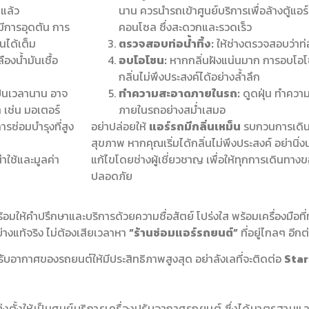
่แล้ว
นาน ควรนำรถเข้าศูนย์บริการเพื่อล้างตู้แอร
อมีการอุดตัน การ
คอนโซล ซึ่งสะดวกและรวดเร็ว
นได้เต็ม
ตรวจสอบท่อน้ำทิ้ง:
ให้ช่างตรวจสอบว่าท่อน
องน้ำมันเชื้อ
อบโอโซน:
หากกลิ่นฝังแน่นมาก การอบโอโซ
กลิ่นไม่พึงประสงค์ได้อย่างล้ำลึก
ป็นเวลานาน อาจ
ทำความสะอาดภายในรถ:
ดูดฝุ่น ทำความ
 เช่น มอเตอร์
ภายในรถอย่างสม่ำเสมอ
รซ่อมบำรุงที่สูง
อย่าปล่อยให้
แอร์รถมีกลิ่นเหม็น
รบกวนการเดิน
สุขภาพ หากคุณเริ่มได้กลิ่นไม่พึงประสงค์ อย่านิ
าใช้และมูลค่า
แก้ไขโดยช่างผู้เชี่ยวชาญ เพื่อให้ทุกการเดินท
ปลอดภัย
้อมให้คำปรึกษาและบริการด้วยความซื่อสัตย์ โปร่งใส พร้อมเครื่องมือท
งแท้จริง ไม่ต้องเสียเวลาหา
“ร้านซ่อมแอร์รถยนต์”
ที่อยู่ไกลๆ อีกต
ากาศของรถยนต์ให้มีประสิทธิภาพสูงสุด อย่าลังเลที่จะติดต่อ
Sta
้งให้เป็นศูนย์บริการเครื่องปรับอากาศรถยนต์ ซึ่งได้มาตรฐานและ