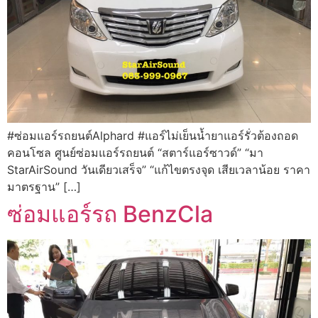
#ซ่อมแอร์รถยนต์Alphard #แอร์ไม่เย็นน้ำยาแอร์รั่วต้องถอด
คอนโซล ศูนย์ซ่อมแอร์รถยนต์ “สตาร์แอร์ซาวด์” “มา
StarAirSound วันเดียวเสร็จ” “แก้ไขตรงจุด เสียเวลาน้อย ราคา
มาตรฐาน” […]
ซ่อมแอร์รถ BenzCla