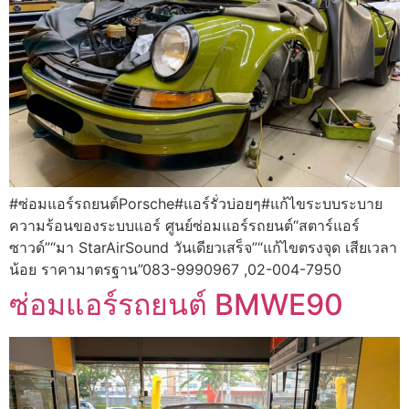
#ซ่อมแอร์รถยนต์Porsche#แอร์รั่วบ่อยๆ#แก้ไขระบบระบาย
ความร้อนของระบบแอร์ ศูนย์ซ่อมแอร์รถยนต์“สตาร์แอร์
ซาวด์”“มา StarAirSound วันเดียวเสร็จ”“แก้ไขตรงจุด เสียเวลา
น้อย ราคามาตรฐาน”083-9990967 ,02-004-7950
ซ่อมแอร์รถยนต์ BMWE90