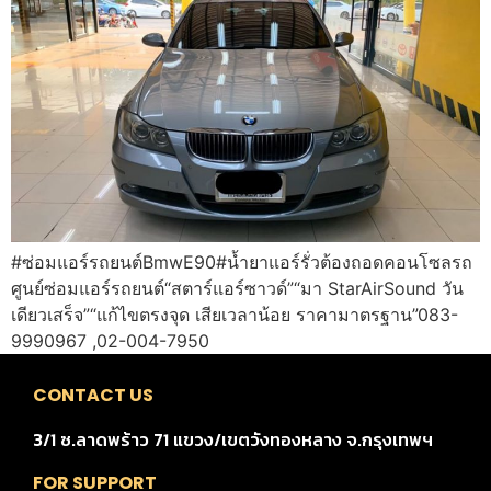
#ซ่อมแอร์รถยนต์BmwE90#น้ำยาแอร์รั่วต้องถอดคอนโซลรถ
ศูนย์ซ่อมแอร์รถยนต์“สตาร์แอร์ซาวด์”“มา StarAirSound วัน
เดียวเสร็จ”“แก้ไขตรงจุด เสียเวลาน้อย ราคามาตรฐาน”083-
9990967 ,02-004-7950
CONTACT US
3/1 ซ.ลาดพร้าว 71 แขวง/เขตวังทองหลาง จ.กรุงเทพฯ
FOR SUPPORT