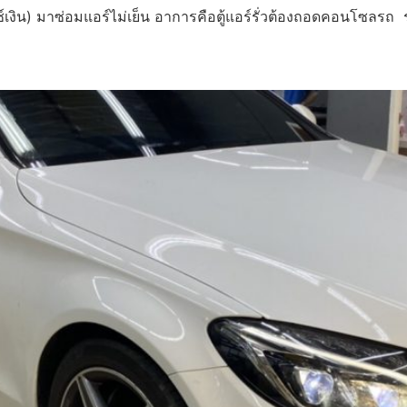
งิน) มาซ่อมแอร์ไม่เย็น อาการคือตู้แอร์รั่วต้องถอดคอนโซลรถ 