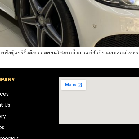
คือตู้แอร์รั่วต้องถอดคอนโซลรถน้ำยาแอร์รั่วต้องถอดคอนโซลรถ 
PANY
ices
t Us
ery
os
imonials