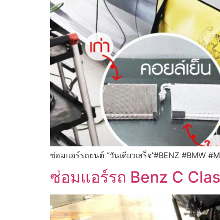
ซ่อมแอร์รถยนต์ “วันเดียวเสร็จ”#BENZ #BMW #
ซ่อมแอร์รถ Benz C Cl