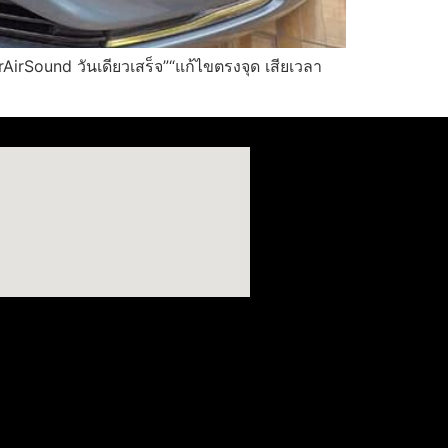
irSound วันเดียวเสร็จ”“แก้ไขตรงจุด เสียเวลา