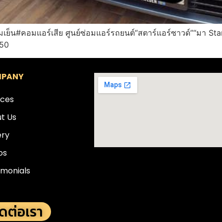
ย็น#คอมแอร์เสีย ศูนย์ซ่อมแอร์รถยนต์“สตาร์แอร์ซาวด์”“มา StarA
950
PANY
ices
t Us
ery
os
imonials
ิดต่อเรา