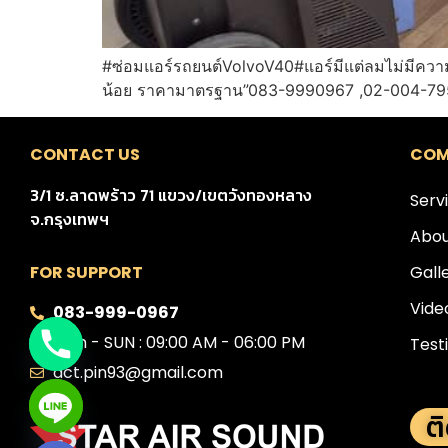
#ซ่อมแอร์รถยนต์VolvoV40#แอร์มีแต่ลมไม่มีความเ
น้อย ราคามาตรฐาน”083-9990967 ,02-004-7
CONTACT US
COM
3/1 ซ.ลาดพร้าว 71 แขวง/เขตวังทองหลาง
Serv
จ.กรุงเทพฯ
Abou
Gall
FOR SUPPORT
Vide
083-999-0967
Mon - SUN : 09:00 AM - 06:00 PM
Test
act.pin93@gmail.com
ต
e chaty