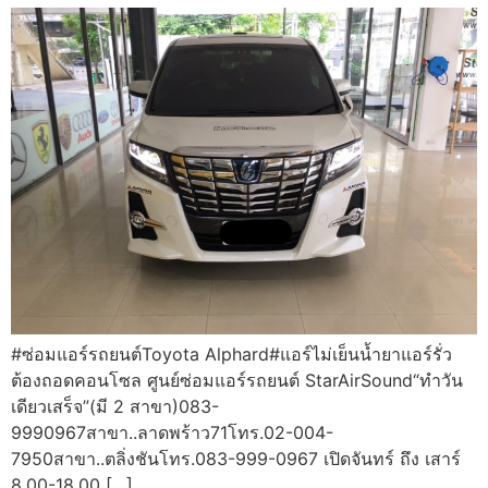
#ซ่อมแอร์รถยนต์Toyota Alphard#แอร์ไม่เย็นน้ำยาแอร์รั่ว
ต้องถอดคอนโซล ศูนย์ซ่อมแอร์รถยนต์ StarAirSound“ทำวัน
เดียวเสร็จ”(มี 2 สาขา)083-
9990967สาขา..ลาดพร้าว71โทร.02-004-
7950สาขา..ตลิ่งชันโทร.083-999-0967 เปิดจันทร์ ถึง เสาร์
8.00-18.00 […]