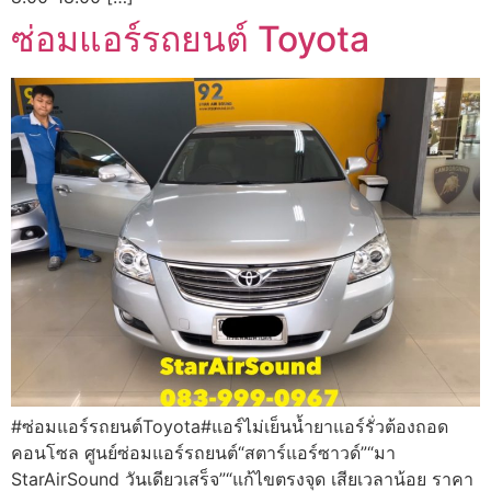
ซ่อมแอร์รถยนต์ Toyota
#ซ่อมแอร์รถยนต์Toyota#แอร์ไม่เย็นน้ำยาแอร์รั่วต้องถอด
คอนโซล ศูนย์ซ่อมแอร์รถยนต์“สตาร์แอร์ซาวด์”“มา
StarAirSound วันเดียวเสร็จ”“แก้ไขตรงจุด เสียเวลาน้อย ราคา