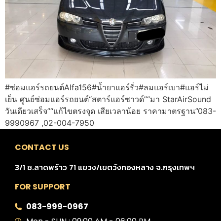
#ซ่อมแอร์รถยนต์Alfa156#น้ำยาแอร์รั่ว#ลมแอร์เบา#แอร์ไม่
เย็น ศูนย์ซ่อมแอร์รถยนต์“สตาร์แอร์ซาวด์”“มา StarAirSound
วันเดียวเสร็จ”“แก้ไขตรงจุด เสียเวลาน้อย ราคามาตรฐาน”083-
9990967 ,02-004-7950
CONTACT US
3/1 ซ.ลาดพร้าว 71 แขวง/เขตวังทองหลาง จ.กรุงเทพฯ
FOR SUPPORT
083-999-0967