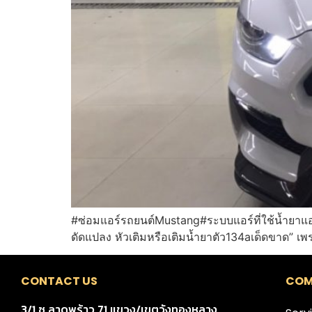
#ซ่อมแอร์รถยนต์Mustang#ระบบแอร์ที่ใช้น้ำยาแอร
ดัดแปลง หัวเติมหรือเติมน้ำยาตัว134aเด็ดขาด” เพ
CONTACT US
COM
3/1 ซ.ลาดพร้าว 71 แขวง/เขตวังทองหลาง