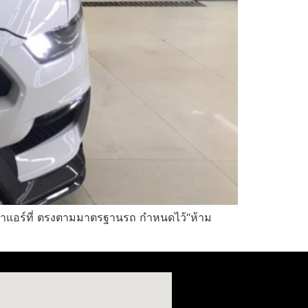
้ำยาแอร์ที่ ตรงตามมาตรฐานรถ กำหนดไว้“ห้าม