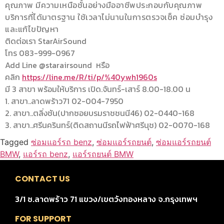
คุณภาพ มีความเหนือชั้นอย่างมืออาชีพประกอบกับคุณภาพ
บริการที่ได้มาตรฐาน ใช้เวลาไม่นานในการตรวจเช็ค ซ่อมบำรุง
และแก้ไขปัญหา
ติดต่อเรา StarAirSound
โทร 083-999-0967
Add Line @starairsound หรือ
คลิก
https://line.me/R/ti/p/%40ywh1960s
มี 3 สาขา พร้อมให้บริการ เปิด.จันทร์-เสาร์ 8.00-18.00 น
1. สาขา..ลาดพร้าว71 02-004-7950
2. สาขา..ตลิ่งชัน(ปากซอยบรมราชชนนี46) 02-0440-168
3. สาขา..ศรีนครินทร์(ติดสถานนีรถไฟฟ้าศรีนุช) 02-0070-168
Tagged
ซ่อมแอร์รถ benz
,
ซ่อมแอร์รถยนต์
,
ซ่อมแอร์รถยนต์
BMW
,
แอร์รถ benz
,
แอร์รถยนต์ BMW
CONTACT US
3/1 ซ.ลาดพร้าว 71 แขวง/เขตวังทองหลาง จ.กรุงเทพฯ
FOR SUPPORT