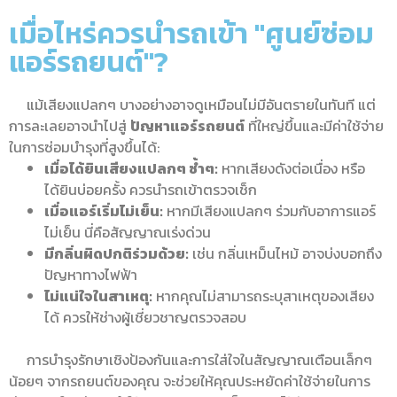
เมื่อไหร่ควรนำรถเข้า "ศูนย์ซ่อม
แอร์รถยนต์"?
แม้เสียงแปลกๆ บางอย่างอาจดูเหมือนไม่มีอันตรายในทันที แต่
การละเลยอาจนำไปสู่
ปัญหาแอร์รถยนต์
ที่ใหญ่ขึ้นและมีค่าใช้จ่าย
ในการซ่อมบำรุงที่สูงขึ้นได้:
เมื่อได้ยินเสียงแปลกๆ ซ้ำๆ:
หากเสียงดังต่อเนื่อง หรือ
ได้ยินบ่อยครั้ง ควรนำรถเข้าตรวจเช็ก
เมื่อแอร์เริ่มไม่เย็น:
หากมีเสียงแปลกๆ ร่วมกับอาการแอร์
ไม่เย็น นี่คือสัญญาณเร่งด่วน
มีกลิ่นผิดปกติร่วมด้วย:
เช่น กลิ่นเหม็นไหม้ อาจบ่งบอกถึง
ปัญหาทางไฟฟ้า
ไม่แน่ใจในสาเหตุ:
หากคุณไม่สามารถระบุสาเหตุของเสียง
ได้ ควรให้ช่างผู้เชี่ยวชาญตรวจสอบ
การบำรุงรักษาเชิงป้องกันและการใส่ใจในสัญญาณเตือนเล็กๆ
น้อยๆ จากรถยนต์ของคุณ จะช่วยให้คุณประหยัดค่าใช้จ่ายในการ