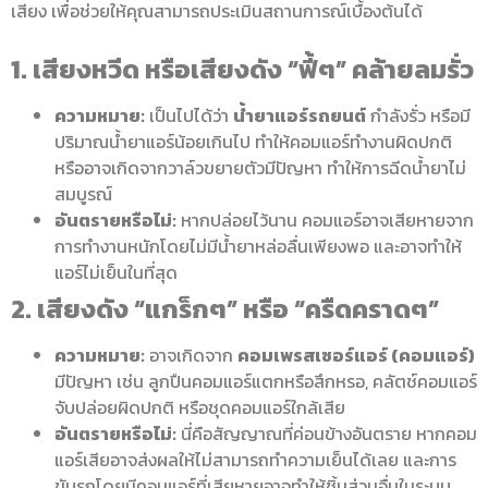
เสียง เพื่อช่วยให้คุณสามารถประเมินสถานการณ์เบื้องต้นได้
1. เสียงหวีด หรือเสียงดัง “ฟี้ๆ” คล้ายลมรั่ว
ความหมาย:
เป็นไปได้ว่า
น้ำยาแอร์รถยนต์
กำลังรั่ว หรือมี
ปริมาณน้ำยาแอร์น้อยเกินไป ทำให้คอมแอร์ทำงานผิดปกติ
หรืออาจเกิดจากวาล์วขยายตัวมีปัญหา ทำให้การฉีดน้ำยาไม่
สมบูรณ์
อันตรายหรือไม่:
หากปล่อยไว้นาน คอมแอร์อาจเสียหายจาก
การทำงานหนักโดยไม่มีน้ำยาหล่อลื่นเพียงพอ และอาจทำให้
แอร์ไม่เย็นในที่สุด
2. เสียงดัง “แกร็กๆ” หรือ “ครืดคราดๆ”
ความหมาย:
อาจเกิดจาก
คอมเพรสเซอร์แอร์ (คอมแอร์)
มีปัญหา เช่น ลูกปืนคอมแอร์แตกหรือสึกหรอ, คลัตช์คอมแอร์
จับปล่อยผิดปกติ หรือชุดคอมแอร์ใกล้เสีย
อันตรายหรือไม่:
นี่คือสัญญาณที่ค่อนข้างอันตราย หากคอม
แอร์เสียอาจส่งผลให้ไม่สามารถทำความเย็นได้เลย และการ
ขับรถโดยมีคอมแอร์ที่เสียหายอาจทำให้ชิ้นส่วนอื่นในระบบ