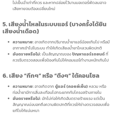
ไม่เย็นฉ่ำเท่าที่ควร และหากปล่อยไว้นานมอเตอร์พัดลมอาจ
เสียหายจนต้องเปลี่ยนใหม่
5. เสียงน้ำไหลในระบบแอร์ (บางครั้งได้ยิน
เสียงน้ำเดือด)
ความหมาย:
อาจเกิดจากปริมาณน้ำยาแอร์น้อยเกินไป หรือมี
อากาศเข้าไปในระบบ ทำให้เกิดเสียงน้ำยาไหลวนผิดปกติ
อันตรายหรือไม่:
เป็นสัญญาณของ
ปัญหาแอร์รถยนต์
ที่
ควรรีบตรวจสอบเพื่อป้องกันไม่ให้คอมแอร์ทำงานหนักเกินไป
6. เสียง “กึกๆ” หรือ “ตึงๆ” ใต้คอนโซล
ความหมาย:
อาจเกิดจาก
ตู้แอร์ (คอยล์เย็น)
หลวม หรือ
ท่อน้ำยามีการสั่นสะเทือนไปกระแทกกับโครงสร้างภายใน
อันตรายหรือไม่:
มักไม่ก่อให้เกิดอันตรายร้ายแรง แต่เป็น
สัญญาณบ่งบอกถึงความผิดปกติที่ควรให้ช่างตรวจสอบเพื่อ
แก้ไขให้แน่นหนา