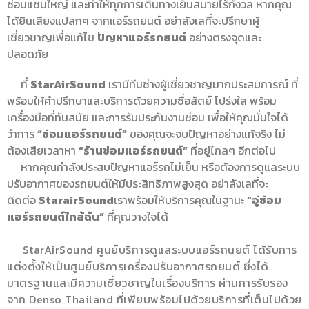
ซ่อมแซมใหญ่ และทำให้ทุกการเดินทางเย็นสบายไร้กังวล หากคุณ
ได้ยินเสียงแปลกๆ จากแอร์รถยนต์ อย่าลังเลที่จะปรึกษาผู้
เชี่ยวชาญเพื่อแก้ไข
ปัญหาแอร์รถยนต์
อย่างตรงจุดและ
ปลอดภัย
ที่
StarAirSound
เรามีทีมช่างผู้เชี่ยวชาญมากประสบการณ์ ที่
พร้อมให้คำปรึกษาและบริการด้วยความซื่อสัตย์ โปร่งใส พร้อม
เครื่องมือที่ทันสมัย และการรับประกันงานซ่อม เพื่อให้คุณมั่นใจได้
ว่าการ
“ซ่อมแอร์รถยนต์”
ของคุณจะจบปัญหาอย่างแท้จริง ไม่
ต้องเสียเวลาหา
“ร้านซ่อมแอร์รถยนต์”
ที่อยู่ไกลๆ อีกต่อไป
หากคุณกำลังประสบปัญหาแอร์รถไม่เย็น หรือต้องการดูแลระบบ
ปรับอากาศของรถยนต์ให้มีประสิทธิภาพสูงสุด อย่าลังเลที่จะ
ติดต่อ
StarairSound
เราพร้อมให้บริการคุณในฐานะ
“อู่ซ่อม
แอร์รถยนต์ใกล้ฉัน”
ที่คุณวางใจได้
StarAirSound ศูนย์บริการดูแลระบบแอร์รถนยต์ ได้รับการ
แต่งตั้งให้เป็นศูนย์บริการเครื่องปรับอากาศรถยนต์ ซึ่งได้
มาตรฐานและมีความเชี่ยวชาญในเรื่องบริการ ผ่านการรับรอง
จาก Denso Thailand ที่เพียบพร้อมไปด้วยบริการที่เต็มไปด้วย