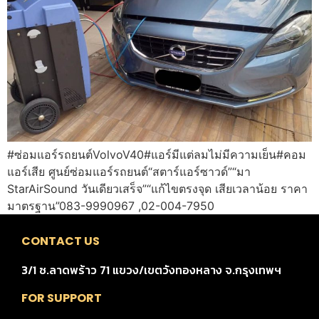
#ซ่อมแอร์รถยนต์VolvoV40#แอร์มีแต่ลมไม่มีความเย็น#คอม
แอร์เสีย ศูนย์ซ่อมแอร์รถยนต์“สตาร์แอร์ซาวด์”“มา
StarAirSound วันเดียวเสร็จ”“แก้ไขตรงจุด เสียเวลาน้อย ราคา
มาตรฐาน”083-9990967 ,02-004-7950
CONTACT US
3/1 ซ.ลาดพร้าว 71 แขวง/เขตวังทองหลาง จ.กรุงเทพฯ
FOR SUPPORT