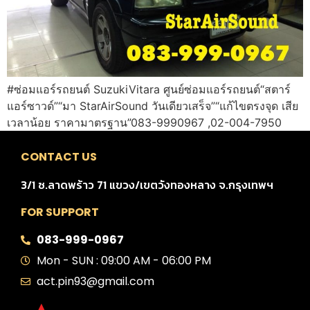
#ซ่อมแอร์รถยนต์ SuzukiVitara ศูนย์ซ่อมแอร์รถยนต์“สตาร์
แอร์ซาวด์”“มา StarAirSound วันเดียวเสร็จ”“แก้ไขตรงจุด เสีย
เวลาน้อย ราคามาตรฐาน”083-9990967 ,02-004-7950
CONTACT US
3/1 ซ.ลาดพร้าว 71 แขวง/เขตวังทองหลาง จ.กรุงเทพฯ
FOR SUPPORT
083-999-0967
Mon - SUN : 09:00 AM - 06:00 PM
act.pin93@gmail.com