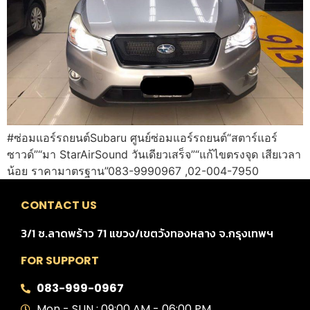
#ซ่อมแอร์รถยนต์Subaru ศูนย์ซ่อมแอร์รถยนต์“สตาร์แอร์
ซาวด์”“มา StarAirSound วันเดียวเสร็จ”“แก้ไขตรงจุด เสียเวลา
น้อย ราคามาตรฐาน”083-9990967 ,02-004-7950
CONTACT US
3/1 ซ.ลาดพร้าว 71 แขวง/เขตวังทองหลาง จ.กรุงเทพฯ
FOR SUPPORT
083-999-0967
Mon - SUN : 09:00 AM - 06:00 PM