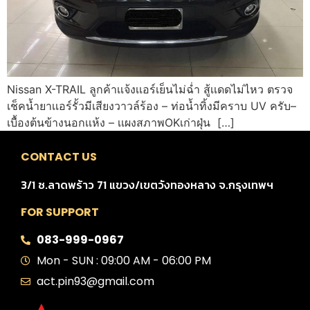
Nissan X-TRAIL ลูกค้าเเจ้งเเอร์เย็นไม่ฉ่ำ สู้เเดดไม่ไหว ตรวจ
เช็คน้ำยาเเอร์รั้วมีเสียงวาวล์ร้อง – ท่อน้ำทิ้งมีคราบ UV ครับ–
เบื้องต้นข้างนอกเเห้ง – เเผงสภาพOKเก่าฝุ่น […]
CONTACT US
3/1 ซ.ลาดพร้าว 71 แขวง/เขตวังทองหลาง จ.กรุงเทพฯ
FOR SUPPORT
083-999-0967
Mon - SUN : 09:00 AM - 06:00 PM
act.pin93@gmail.com