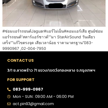
#ซ่อมแอร์รถยนต์Jaguar#แอร์ไม่เย็น#คอมแอร์เสีย ศูนย์ซ่อม
แอร์รถยนต์“สตาร์แอร์ซาวด์”“มา StarAirSound วันเดียว
เสร็จ”“แก้ไขตรงจุด เสียเวลาน้อย ราคามาตรฐาน”083-
9990967 ,02-004-7950
CONTACT US
3/1 ซ.ลาดพร้าว 71 แขวง/เขตวังทองหลาง จ.กรุงเทพฯ
FOR SUPPORT
083-999-0967
Mon - SUN : 09:00 AM - 06:00 PM
act.pin93@gmail.com