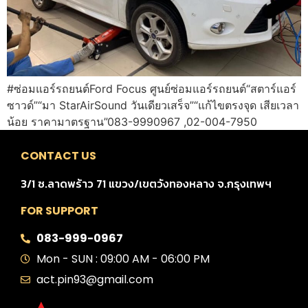
#ซ่อมแอร์รถยนต์Ford Focus ศูนย์ซ่อมแอร์รถยนต์“สตาร์แอร์
ซาวด์”“มา StarAirSound วันเดียวเสร็จ”“แก้ไขตรงจุด เสียเวลา
น้อย ราคามาตรฐาน”083-9990967 ,02-004-7950
CONTACT US
3/1 ซ.ลาดพร้าว 71 แขวง/เขตวังทองหลาง จ.กรุงเทพฯ
FOR SUPPORT
083-999-0967
Mon - SUN : 09:00 AM - 06:00 PM
act.pin93@gmail.com