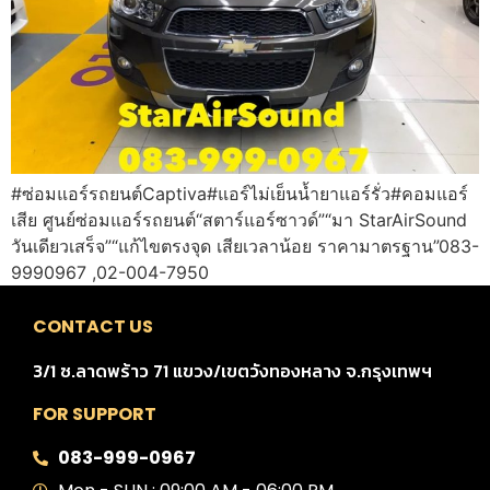
#ซ่อมแอร์รถยนต์Captiva#แอร์ไม่เย็นน้ำยาแอร์รั่ว#คอมแอร์
เสีย ศูนย์ซ่อมแอร์รถยนต์“สตาร์แอร์ซาวด์”“มา StarAirSound
วันเดียวเสร็จ”“แก้ไขตรงจุด เสียเวลาน้อย ราคามาตรฐาน”083-
9990967 ,02-004-7950
CONTACT US
3/1 ซ.ลาดพร้าว 71 แขวง/เขตวังทองหลาง จ.กรุงเทพฯ
FOR SUPPORT
083-999-0967