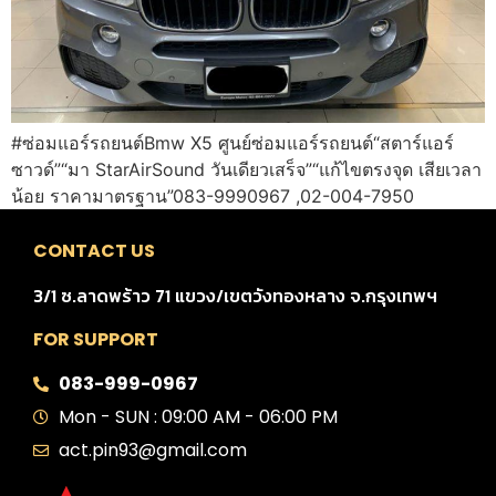
#ซ่อมแอร์รถยนต์Bmw X5 ศูนย์ซ่อมแอร์รถยนต์“สตาร์แอร์
ซาวด์”“มา StarAirSound วันเดียวเสร็จ”“แก้ไขตรงจุด เสียเวลา
น้อย ราคามาตรฐาน”083-9990967 ,02-004-7950
CONTACT US
3/1 ซ.ลาดพร้าว 71 แขวง/เขตวังทองหลาง จ.กรุงเทพฯ
FOR SUPPORT
083-999-0967
Mon - SUN : 09:00 AM - 06:00 PM
act.pin93@gmail.com