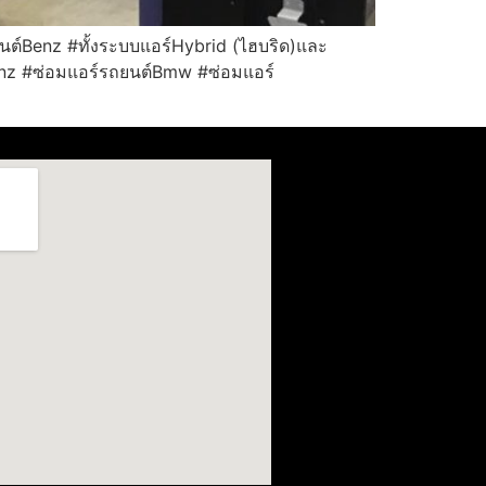
ต์Benz #ทั้งระบบแอร์Hybrid (ไฮบริด)และ
์Benz #ซ่อมแอร์รถยนต์Bmw #ซ่อมแอร์