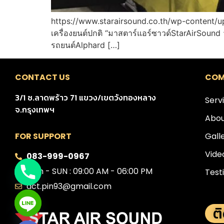
https://www.starairsound.co.th/wp-content/
เครื่องยนต์ปกติ “มาสตาร์แอร์ซาวด์StarAirSound
รถยนต์Alphard […]
CONTACT US
COM
3/1 ซ.ลาดพร้าว 71 แขวง/เขตวังทองหลาง
Serv
จ.กรุงเทพฯ
Abou
Gall
FOR SUPPORT
Vide
083-999-0967
Mon - SUN : 09:00 AM - 06:00 PM
Test
act.pin93@gmail.com
ต
e chaty