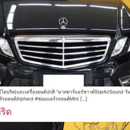
ไฮบริด)และเครื่องยนต์ปกติ “มาสตาร์แอร์ซาวด์StarAirSound วันเ
์รถยนต์Alphard #ซ่อมแอร์รถยนต์Mini […]
ริด