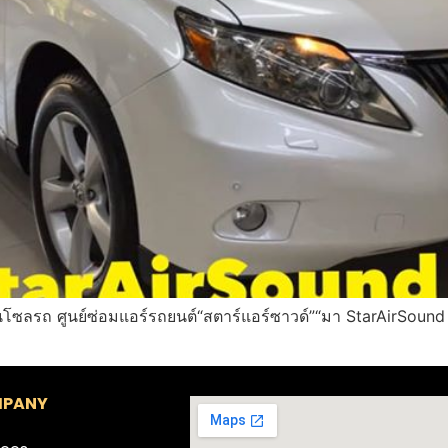
ซลรถ ศูนย์ซ่อมแอร์รถยนต์“สตาร์แอร์ซาวด์”“มา StarAirSound วั
PANY