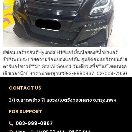
#ซ่อมแอร์รถยนต์HyundaiH1#แอร์เย็นน้อยลง#น้ำยาแอร์
รั่ว#ระบบระบายความร้อนของแอร์ตัน ศูนย์ซ่อมแอร์รถยนต์“ส
ตาร์แอร์ซาวด์”“มา StarAirSound วันเดียวเสร็จ”“แก้ไขตรงจุด
เสียเวลาน้อย ราคามาตรฐาน”083-9990967 ,02-004-7950
CONTACT US
3/1 ซ.ลาดพร้าว 71 แขวง/เขตวังทองหลาง จ.กรุงเทพฯ
FOR SUPPORT
083-999-0967