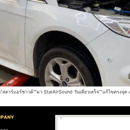
์“สตาร์แอร์ซาวด์”“มา StarAirSound วันเดียวเสร็จ”“แก้ไขตรงจ
PANY