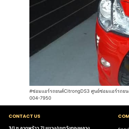
#ซ่อมแอร์รถยนต์CitrongDS3 ศูนย์ซ่อมแอร์รถยนต
004-7950
CONTACT US
COM
3/1 ซ.ลาดพร้าว 71 แขวง/เขตวังทองหลาง