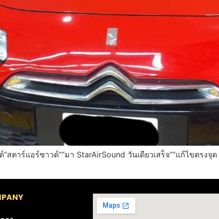
์“สตาร์แอร์ซาวด์”“มา StarAirSound วันเดียวเสร็จ”“แก้ไขตรง
PANY