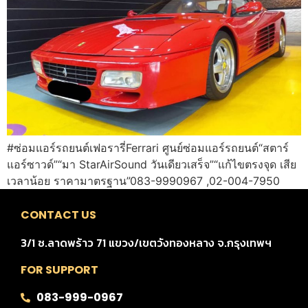
#ซ่อมแอร์รถยนต์เฟอรารี่Ferrari ศูนย์ซ่อมแอร์รถยนต์“สตาร์
แอร์ซาวด์”“มา StarAirSound วันเดียวเสร็จ”“แก้ไขตรงจุด เสีย
เวลาน้อย ราคามาตรฐาน”083-9990967 ,02-004-7950
CONTACT US
3/1 ซ.ลาดพร้าว 71 แขวง/เขตวังทองหลาง จ.กรุงเทพฯ
FOR SUPPORT
083-999-0967