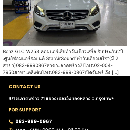
Benz GLC W253 คอมแอร์เสียทำวันเดียวเสร็จ รับประกัน2ปี
.ศูนย์ซ่อมแอร์รถยนต์ StarAirSound“ทำวันเดียวเสร็จ”(มี 2
สาขา)083-9990967สาขา..ลาดพร้าว71โทร.02-004-
7950สาขา..ตลิ่งชันโทร.083-999-0967เปิดจันทร์ ถึง […]
CONTACT US
3/1 ซ.ลาดพร้าว 71 แขวง/เขตวังทองหลาง จ.กรุงเทพฯ
FOR SUPPORT
083-999-0967