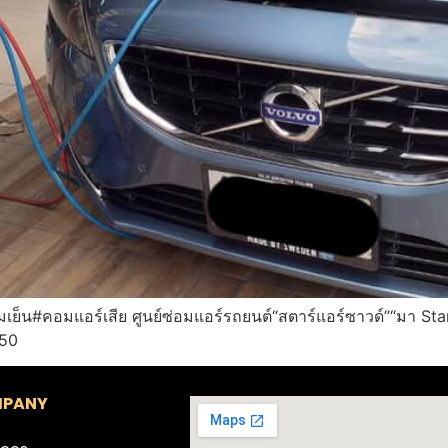
ย็น#คอมแอร์เสีย ศูนย์ซ่อมแอร์รถยนต์“สตาร์แอร์ซาวด์”“มา StarA
950
PANY