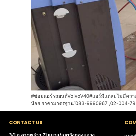
#ซ่อมแอร์รถยนต์VolvoV40#แอร์มีแต่ลมไม่มีความเ
น้อย ราคามาตรฐาน”083-9990967 ,02-004-7
CONTACT US
COM
3/1 ซ.ลาดพร้าว 71 แขวง/เขตวังทองหลาง