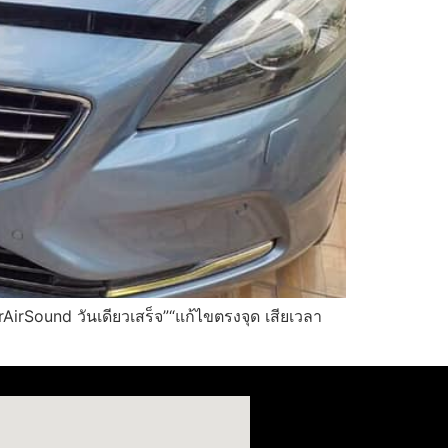
irSound วันเดียวเสร็จ”“แก้ไขตรงจุด เสียเวลา