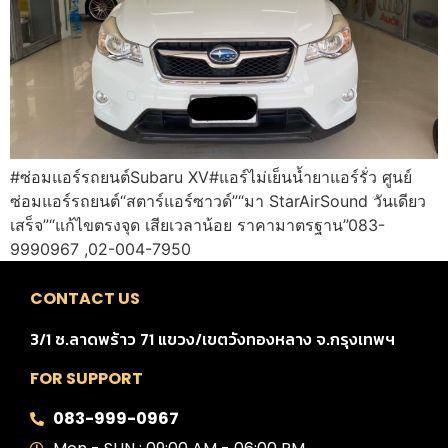
#ซ่อมแอร์รถยนต์Subaru XV#แอร์ไม่เย็นน้ำยาแอร์รั่ว ศูนย์
ซ่อมแอร์รถยนต์“สตาร์แอร์ซาวด์”“มา StarAirSound วันเดียว
เสร็จ”“แก้ไขตรงจุด เสียเวลาน้อย ราคามาตรฐาน”083-
9990967 ,02-004-7950
CONTACT US
3/1 ซ.ลาดพร้าว 71 แขวง/เขตวังทองหลาง จ.กรุงเทพฯ
FOR SUPPORT
083-999-0967