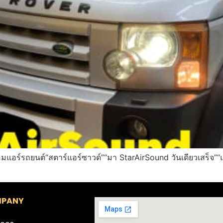
มแอร์รถยนต์“สตาร์แอร์ซาวด์”“มา StarAirSound วันเดียวเสร็จ”
PANY