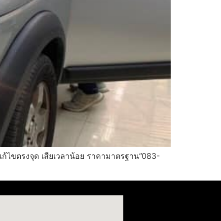
“แก้ไขตรงจุด เสียเวลาน้อย ราคามาตรฐาน”083-