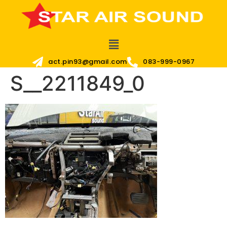
act.pin93@gmail.com
083-999-0967
S__2211849_0