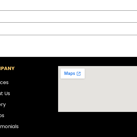
PANY
ices
t Us
ery
os
imonials