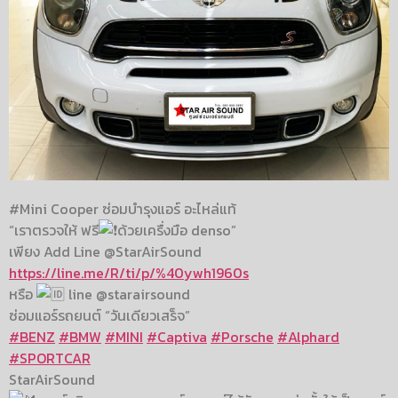
#Mini Cooper ซ่อมบำรุงแอร์ อะไหล่แท้
“เราตรวจให้ ฟรี
ด้วยเครื่งมือ denso”
เพียง Add Line @StarAirSound
https://line.me/R/ti/p/%40ywh1960s
หรือ
line @starairsound
ซ่อมแอร์รถยนต์ “วันเดียวเสร็จ”
#BENZ
#BMW
#MINI
#Captiva
#Porsche
#Alphard
#SPORTCAR
StarAirSound