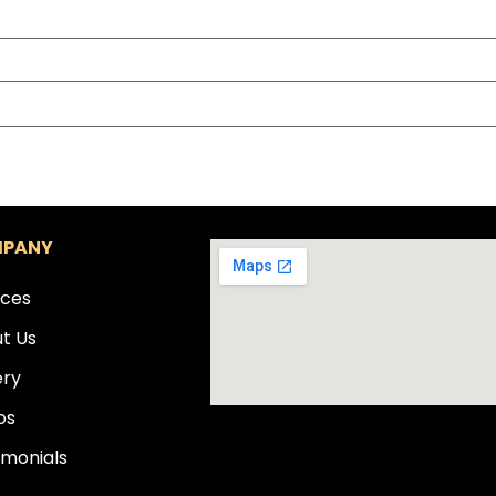
PANY
ices
t Us
ery
os
imonials