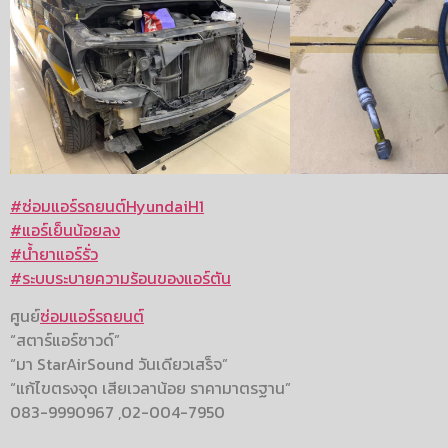
#
ซ่อมแอร์รถยนต์HyundaiH1
#
แอร์เย็นน้อยลง
#
น้ำยาแอร์รั่ว
#
ระบบระบายความร้อนของแอร์ตัน
ศูนย์
ซ่อมแอร์รถยนต์
“สตาร์แอร์ซาวด์”
“มา StarAirSound วันเดียวเสร็จ”
“แก้ไขตรงจุด เสียเวลาน้อย ราคามาตรฐาน”
083-9990967 ,02-004-7950