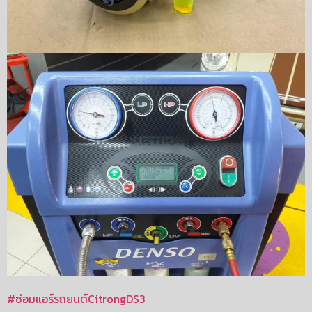
#
ซ่อมแอร์รถยนต์CitrongDS3