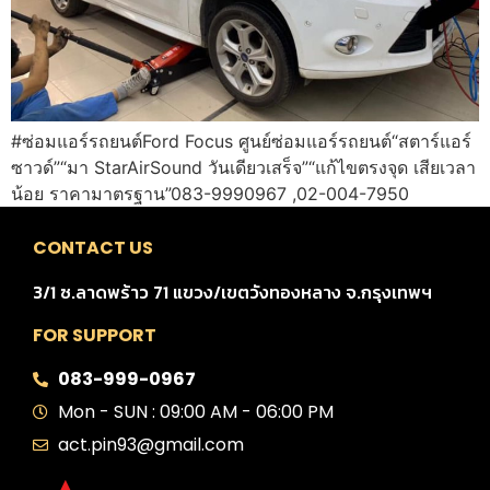
#ซ่อมแอร์รถยนต์Ford Focus ศูนย์ซ่อมแอร์รถยนต์“สตาร์แอร์
ซาวด์”“มา StarAirSound วันเดียวเสร็จ”“แก้ไขตรงจุด เสียเวลา
น้อย ราคามาตรฐาน”083-9990967 ,02-004-7950
CONTACT US
3/1 ซ.ลาดพร้าว 71 แขวง/เขตวังทองหลาง จ.กรุงเทพฯ
FOR SUPPORT
083-999-0967
Mon - SUN : 09:00 AM - 06:00 PM
act.pin93@gmail.com