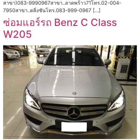
สาขา)083-9990967สาขา..ลาดพร้าว71โทร.02-004-
7950สาขา..ตลิ่งชันโทร.083-999-0967 […]
ซ่อมแอร์รถ Benz C Class
W205