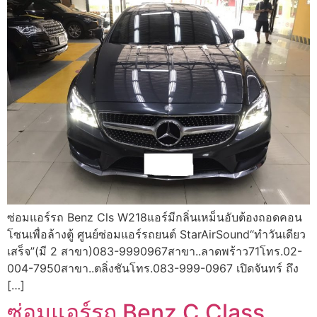
ซ่อมแอร์รถ Benz Cls W218แอร์มีกลิ่นเหม็นอับต้องถอดคอน
โซนเพื่อล้างตู้ ศูนย์ซ่อมแอร์รถยนต์ StarAirSound“ทำวันเดียว
เสร็จ”(มี 2 สาขา)083-9990967สาขา..ลาดพร้าว71โทร.02-
004-7950สาขา..ตลิ่งชันโทร.083-999-0967 เปิดจันทร์ ถึง
[…]
ซ่อมแอร์รถ Benz C Class