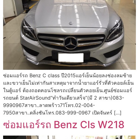
ซ่อมแอร์รถ Benz C class ปี2015แอร์เย็นน้อยลงช่องลมซ้าย
และขวาเย็นไม่เท่ากันสาเหตุมาจากน้ำยาแอร์รั่วที่ตัวคอยล์เย็น
ในตู้แอร์ ต้องถอดคอนโซลรถเปลี่ยนตัวคอยเย็น.ศูนย์ซ่อมแอร์
รถยนต์ StarAirSound“ทำวันเดียวเสร็จ”(มี 2 สาขา)083-
9990967สาขา..ลาดพร้าว71โทร.02-004-
7950สาขา..ตลิ่งชันโทร.083-999-0967 เปิดจันทร์ […]
ซ่อมแอร์รถ Benz Cls W218