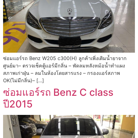
ซ่อมแอร์รถ Benz W205 c300(H) ลูกค้าเพิ่งเติมน้ำยาจาก
ศูนย์มา– ตรวจเช็คตู้เเอร์มีกลิ่น – พัดลมหลังหม้อน้ำทำแผง
สภาพเก่าฝุ่น – ลมในห้องโดยสารแรง – กรองเเอร์สภาพ
OK(ไม่มีกลิ่น)– […]
ซ่อมแอร์รถ Benz C class
ปี2015