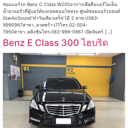
ซ่อมแอร์รถ Benz C Class W205อาการเสียคือแอร์ไม่เย็น
น้ำยาแอรั่วที่ตู้แอร์ต้องถอดคอนโซลรถ ศูนย์ซ่อมแอร์รถยนต์
StarAirSound“ทำวันเดียวเสร็จ”(มี 2 สาขา)083-
9990967สาขา..ลาดพร้าว71โทร.02-004-
7950สาขา..ตลิ่งชันโทร.083-999-0967 เปิดจันทร์ […]
Benz E Class 300 ไฮบริด