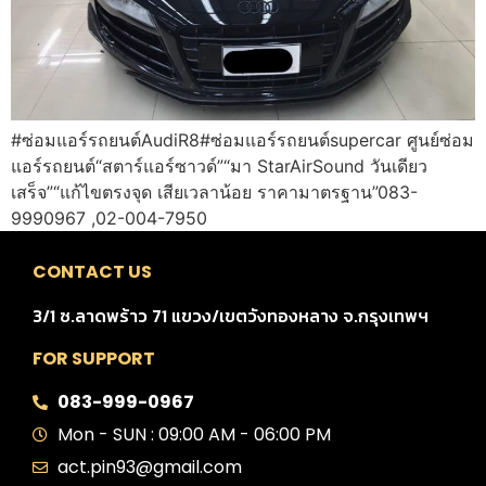
#ซ่อมแอร์รถยนต์AudiR8#ซ่อมแอร์รถยนต์supercar ศูนย์ซ่อม
แอร์รถยนต์“สตาร์แอร์ซาวด์”“มา StarAirSound วันเดียว
เสร็จ”“แก้ไขตรงจุด เสียเวลาน้อย ราคามาตรฐาน”083-
9990967 ,02-004-7950
CONTACT US
3/1 ซ.ลาดพร้าว 71 แขวง/เขตวังทองหลาง จ.กรุงเทพฯ
FOR SUPPORT
083-999-0967
Mon - SUN : 09:00 AM - 06:00 PM
act.pin93@gmail.com