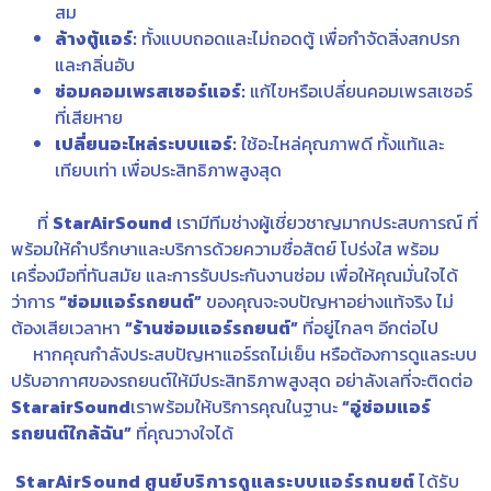
สม
ล้างตู้แอร์:
ทั้งแบบถอดและไม่ถอดตู้ เพื่อกำจัดสิ่งสกปรก
และกลิ่นอับ
ซ่อมคอมเพรสเซอร์แอร์:
แก้ไขหรือเปลี่ยนคอมเพรสเซอร์
ที่เสียหาย
เปลี่ยนอะไหล่ระบบแอร์:
ใช้อะไหล่คุณภาพดี ทั้งแท้และ
เทียบเท่า เพื่อประสิทธิภาพสูงสุด
ที่
StarAirSound
เรามีทีมช่างผู้เชี่ยวชาญมากประสบการณ์ ที่
พร้อมให้คำปรึกษาและบริการด้วยความซื่อสัตย์ โปร่งใส พร้อม
เครื่องมือที่ทันสมัย และการรับประกันงานซ่อม เพื่อให้คุณมั่นใจได้
ว่าการ
“ซ่อมแอร์รถยนต์”
ของคุณจะจบปัญหาอย่างแท้จริง ไม่
ต้องเสียเวลาหา
“ร้านซ่อมแอร์รถยนต์”
ที่อยู่ไกลๆ อีกต่อไป
หากคุณกำลังประสบปัญหาแอร์รถไม่เย็น หรือต้องการดูแลระบบ
ปรับอากาศของรถยนต์ให้มีประสิทธิภาพสูงสุด อย่าลังเลที่จะติดต่อ
StarairSound
เราพร้อมให้บริการคุณในฐานะ
“อู่ซ่อมแอร์
รถยนต์ใกล้ฉัน”
ที่คุณวางใจได้
StarAirSound ศูนย์บริการดูแลระบบแอร์รถนยต์
ได้รับ