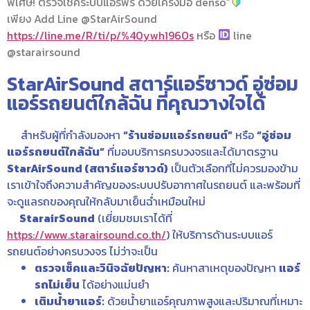
พิเศษ! ตรวจเช็คระบบแอร์ฟรี ด้วยเครื่งมือ denso”
เพียง Add Line @StarAirSound
https://line.me/R/ti/p/%40ywh1960s
หรือ
line
@starairsound
StarAirSound สตาร์แอร์ซาวด์ อู่ซ่อม
แอร์รถยนต์ใกล้ฉัน ที่คุณวางใจได้
สำหรับผู้ที่กำลังมองหา
“ร้านซ่อมแอร์รถยนต์”
หรือ
“อู่ซ่อม
แอร์รถยนต์ใกล้ฉัน”
ที่มอบบริการครบวงจรและได้มาตรฐาน
StarAirSound
(สตาร์แอร์ซาวด์)
เป็นตัวเลือกที่ไม่ควรมองข้าม
เราเข้าใจถึงความสำคัญของระบบปรับอากาศในรถยนต์ และพร้อมที่
จะดูแลรถของคุณให้กลับมาเย็นฉ่ำเหมือนใหม่
StarairSound
(เยี่ยมชมเราได้ที่
https://www.starairsound.co.th/
) ให้บริการด้านระบบแอร์
รถยนต์อย่างครบวงจร ไม่ว่าจะเป็น
ตรวจเช็คและวินิจฉัยปัญหา:
ค้นหาสาเหตุของปัญหา
แอร์
รถไม่เย็น
ได้อย่างแม่นยำ
เติมน้ำยาแอร์:
ด้วยน้ำยาแอร์คุณภาพสูงและปริมาณที่เหมาะ