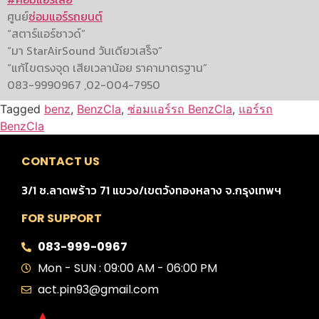
ศูนย์
ซ่อมแอร์รถยนต์
“สตาร์แอร์ซาวด์”
“มา StarAirSound วันเดียวเสร็จ”
“แก้ไขตรงจุด เสียเวลาน้อย ราคามาตรฐาน”
083-9990967 ,02-004-7950
Tagged
benz
,
BenzCla
,
ซ่อมแอร์รถ BenzCla
,
แอร์รถ
BenzCla
CONTACT US
3/1 ซ.ลาดพร้าว 71 แขวง/เขตวังทองหลาง จ.กรุงเทพฯ
FOR SUPPORT
083-999-0967
Mon - SUN : 09:00 AM - 06:00 PM
act.pin93@gmail.com