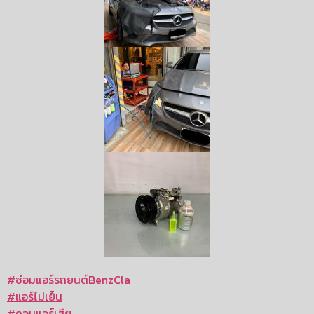
#
ซ่อมแอร์รถยนต์BenzCla
#
แอร์ไม่เย็น
#
คอมแอร์เสีย