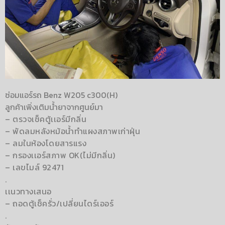
ซ่อมแอร์รถ Benz W205 c300(H)
ลูกค้าเพิ่งเติมน้ำยาจากศูนย์มา
– ตรวจเช็คตู้เเอร์มีกลิ่น
– พัดลมหลังหม้อน้ำทำ
แผงสภาพเก่าฝุ่น
– ลมในห้องโดยสารแรง
– กรองเเอร์สภาพ OK(ไม่มีกลิ่น)
– เลขไมล์ 92471
.
เเนวทางเสนอ
– ถอดตู้เช็ครั่ว/เปลี่ยนไดร์เออร์
.