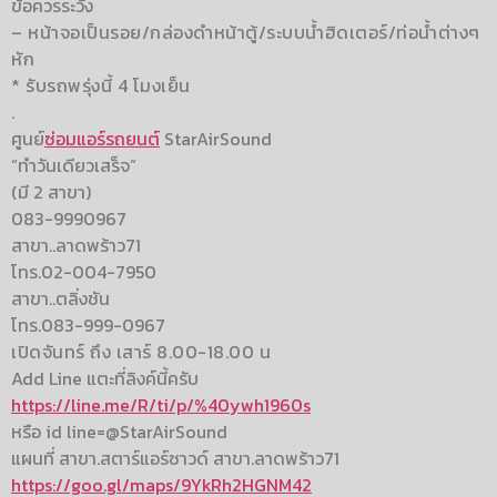
ข้อควรระวัง
– หน้าจอเป็นรอย/กล่องดำหน้าตู้/ระบบน้ำฮิดเตอร์/ท่อน้ำต่างๆ
หัก
* รับรถพรุ่งนี้ 4 โมงเย็น
.
ศูนย์
ซ่อมแอร์รถยนต์
StarAirSound
“ทำวันเดียวเสร็จ”
(มี 2 สาขา)
083-9990967
สาขา..ลาดพร้าว71
โทร.02-004-7950
สาขา..ตลิ่งชัน
โทร.083-999-0967
เปิดจันทร์ ถึง เสาร์ 8.00-18.00 น
Add Line แตะที่ลิงค์นี้ครับ
https://line.me/R/ti/p/%40ywh1960s
หรือ id line=@StarAirSound
แผนที่ สาขา.สตาร์แอร์ซาวด์ สาขา.ลาดพร้าว71
https://goo.gl/maps/9YkRh2HGNM42