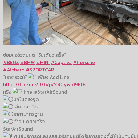
ซ่อมแอร์รถยนต์ “วันเดียวเสร็จ”
#BENZ
#BMW
#MINI
#Captiva
#Porsche
#Alphard
#SPORTCAR
“เราตรวจให้
” เพียง Add Line
https://line.me/R/ti/p/%40ywh1960s
หรือ
line @StarAirSound
แก้ไขตรงจุด
เสียเวลาน้อย
ราคามาตรฐาน
ทำวันเดียวเสร็จ
StarAirSound
ศูนย์บริการดูแลระบบแอร์รถนยต์ได้รับการแต่งตั้งให้เป็นศูนย์