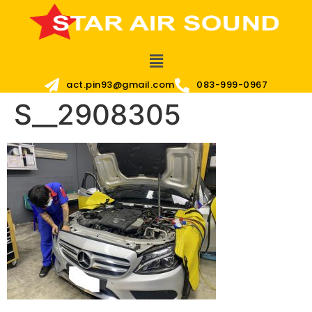
act.pin93@gmail.com
083-999-0967
S__2908305