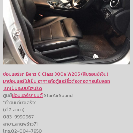
ซ่อมแอร์รถ Benz C Class 300e W205 (สีบรอนซ์เงิน)
มาซ่อมแอร์ไม่เย็น อาการคือตู้แอร์รั่วต้องถอดคอนโซลรถ
รถเป็นระบบไฮบริด
ศูนย์
ซ่อมแอร์รถยนต์
StarAirSound
“ทำวันเดียวเสร็จ”
(มี 2 สาขา)
083-9990967
สาขา..ลาดพร้าว71
โทร.02-004-7950