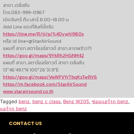
สาขา..ตลิ่งชัน
โทร.083-999-0967
เปิดจันทร์ ถึง เสาร์ 8.00-18.00 น
Add Line แตะที่ลิงค์นี้ครับ
https://line.me/R/ti/p/%40ywh1960s
หรือ id line=@StarAirSound
แผนที่ สาขา.สตาร์แอร์ซาวด์ สาขา.ลาดพร้าว71
https://goo.gl/maps/9YkRh2HGNM42
แผนที่ สาขา..สตาร์แอร์ซาวด์ สาขา ตลิ่งชัน
13°46’49.1″N 100°26’31.9″E
https://goo.gl/maps/VwWFVYrTbqKsTwRV6
https://m.facebook.com/StarAirSound
www.starairsound.co.th
Tagged
benz
,
benz c class
,
Benz W205
,
ซ่อมแอร์รถ benz
,
แอร์รถ benz
CONTACT US