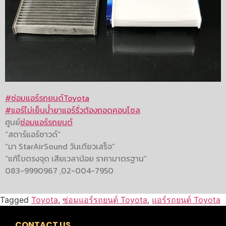
#
ซ่อมแอร์รถยนต์Toyota
#
แอร์ไม่เย็นน้ำยาแอร์รั่วต้องถอดคอนโซล
ศูนย์
ซ่อมแอร์รถยนต์
“สตาร์แอร์ซาวด์”
“มา StarAirSound วันเดียวเสร็จ”
“แก้ไขตรงจุด เสียเวลาน้อย ราคามาตรฐาน”
083-9990967 ,02-004-7950
Tagged
Toyota
,
ซ่อมแอร์รถยนต์ Toyota
,
แอร์รถยนต์ Toyota
CONTACT US