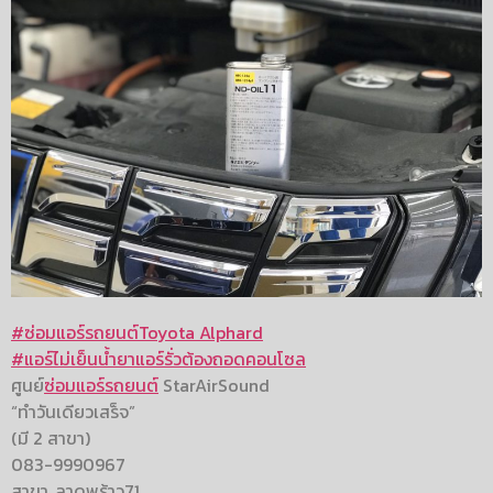
#ซ่อมแอร์รถยนต์Toyota Alphard
#
แอร์ไม่เย็นน้ำยาแอร์รั่วต้องถอดคอนโซล
ศูนย์
ซ่อมแอร์รถยนต์
StarAirSound
“ทำวันเดียวเสร็จ”
(มี 2 สาขา)
083-9990967
สาขา..ลาดพร้าว71