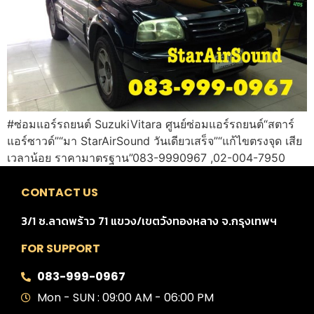
#ซ่อมแอร์รถยนต์ SuzukiVitara ศูนย์ซ่อมแอร์รถยนต์“สตาร์
แอร์ซาวด์”“มา StarAirSound วันเดียวเสร็จ”“แก้ไขตรงจุด เสีย
เวลาน้อย ราคามาตรฐาน”083-9990967 ,02-004-7950
CONTACT US
3/1 ซ.ลาดพร้าว 71 แขวง/เขตวังทองหลาง จ.กรุงเทพฯ
FOR SUPPORT
083-999-0967
Mon - SUN : 09:00 AM - 06:00 PM