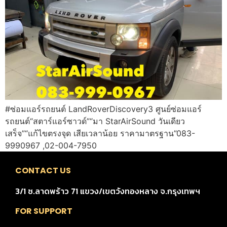
#ซ่อมแอร์รถยนต์ LandRoverDiscovery3 ศูนย์ซ่อมแอร์
รถยนต์“สตาร์แอร์ซาวด์”“มา StarAirSound วันเดียว
เสร็จ”“แก้ไขตรงจุด เสียเวลาน้อย ราคามาตรฐาน”083-
9990967 ,02-004-7950
CONTACT US
3/1 ซ.ลาดพร้าว 71 แขวง/เขตวังทองหลาง จ.กรุงเทพฯ
FOR SUPPORT