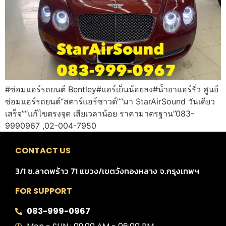
#ซ่อมแอร์รถยนต์ Bentley#แอร์เย็นน้อยลง#น้ำยาแอร์รั่ว ศูนย์
ซ่อมแอร์รถยนต์“สตาร์แอร์ซาวด์”“มา StarAirSound วันเดียว
เสร็จ”“แก้ไขตรงจุด เสียเวลาน้อย ราคามาตรฐาน”083-
9990967 ,02-004-7950
CONTACT US
3/1 ซ.ลาดพร้าว 71 แขวง/เขตวังทองหลาง จ.กรุงเทพฯ
FOR SUPPORT
083-999-0967