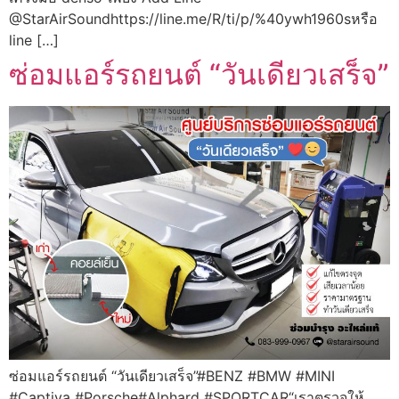
@StarAirSoundhttps://line.me/R/ti/p/%40ywh1960sหรือ
line […]
ซ่อมแอร์รถยนต์ “วันเดียวเสร็จ”
ซ่อมแอร์รถยนต์ “วันเดียวเสร็จ”#BENZ #BMW #MINI
#Captiva #Porsche#Alphard #SPORTCAR“เราตรวจให้